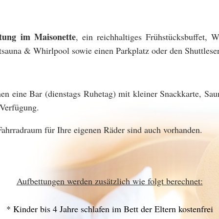
tung im Maisonette
, ein reichhaltiges Frühstücksbuffet,
tsauna & Whirlpool sowie einen Parkplatz oder den Shuttles
n eine Bar (dienstags Ruhetag) mit kleiner Snackkarte, Sau
 Verfügung.
 Fahrradraum für Ihre eigenen Räder sind auch vorhanden.
Aufbettungen werden zusätzlich wie folgt berechnet:
* Kinder bis 4 Jahre schlafen im Bett der Eltern kostenfrei