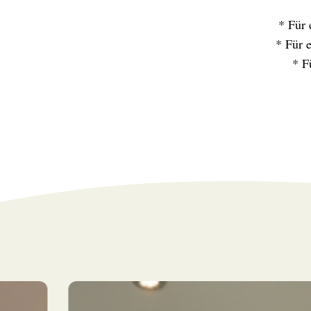
* Für 
* Für 
* F