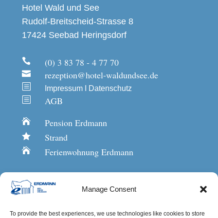
Hotel Wald und See
Rudolf-Breitscheid-Strasse 8
17424 Seebad Heringsdorf

(0) 3 83 78 - 4 77 70

rezeption@hotel-waldundsee.de
b
Impressum
I
Datenschutz
b
AGB

Pension Erdmann

Strand

Ferienwohnung Erdmann
Manage Consent
To provide the best experiences, we use technologies like cookies to store