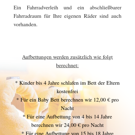
Ein Fahrradverleih und ein abschließbarer
Fahrradraum für Ihre eigenen Räder sind auch
vorhanden.
Aufbettungen werden zusätzlich wie folgt
berechnet:
* Kinder bis 4 Jahre schlafen im Bett der Eltern
kostenfrei
* Für ein Baby Bett berechnen wir 12,00 € pro
Nacht
* Für eine Aufbettung von 4 bis 14 Jahre
berechnen wir 24,00 € pro Nacht
* Für eine Aufbettung von 15 bis 18 Jahre